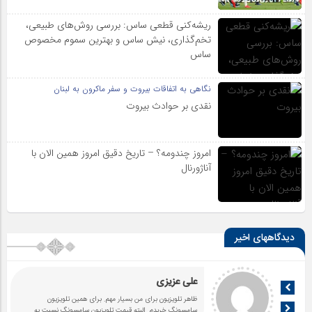
ریشه‌کنی قطعی ساس: بررسی روش‌های طبیعی،
تخم‌گذاری، نیش ساس و بهترین سموم مخصوص
ساس
نگاهی به اتفاقات بیروت و سفر ماکرون به لبنان
نقدی بر حوادث بیروت
امروز چندومه؟ – تاریخ دقیق امروز همین الان با
آناژورنال
دیدگاههای اخیر
علی عزیزی
.لات ساموسنگه که ارزش خرید تلویزیون هاش
ظاهر تلویزیون برای من 
Q سامسونگ بهترینن
... ادامه
سامسونگ خریدم. البت