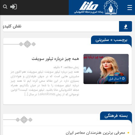
نقش کلیدی محص
برچسب » سلبریتی
همه چیز درباره تیلور سویفت
زمان مطالعه:
۴
دقیقه
همه چیز درباره تیلور سویفت تیلور سوییفت هم اکنون جز
سلبریتی هایی است که در جهان طرفداران و هواداران
4 سال قبل
بسیاری دارد در این مقاله سعی کرده ایم تا همه چیز
درباره تیلور سویفت را با شما در میان بگذاریم. همراه
مجله الکترونیکی مانا باشید. تیلور سویفت کیست؟ اولین
نوجوانی که از زمان LeAnnRimes در سال […]
بسته فرهنگی
معرفی برترین هنرمندان معاصر ایران