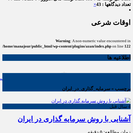
تعداد دیدگاهها : 43
×
اوقات شرعی
Warning
: A non-numeric value encountered in
/home/manajour/public_html/wp-content/plugins/azan/index.php
on line
122
اطلاعیه ها
انواع باتری یو پی اس(ups)+مزایا معایب کاربرد+ جدول
ریشه‌کنی قطعی ساس: بررسی رو
برچسب » سرمایه_گذاری_در_ایران
4 سال قبل
آشنایی با روش سرمایه گذاری در ایران
زمان مطالعه:
۵
دقیقه