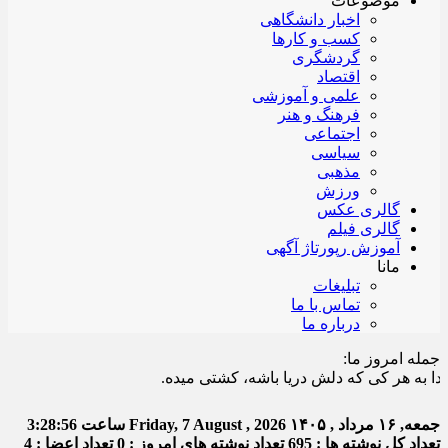
موضوعات
اخبار دانشگاهی
کسب و کارها
گردشگری
اقتصاد
علمی و آموزشی
فرهنگ و هنر
اجتماعی
سیاسی
مذهبی
ورزش
گالری عکس
گالری فیلم
آموزش رپورتاژ آگهی
مانا
تبلیغات
تماس با ما
درباره ما
جمله امروز ما:
هر کی که دلش دریا باشه، کشتی میده.
جمعه, ۱۶ مرداد , ۱۴۰۵
Friday, 7 August , 2026
ساعت
3:28:57
تعداد کل نوشته ها : 695
تعداد نوشته های امروز : 0
تعداد اعضا : 4