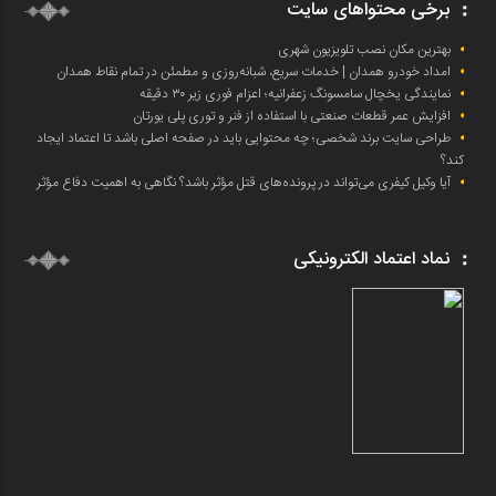
برخی محتواهای سایت
بهترین مکان نصب تلویزیون شهری
امداد خودرو همدان | خدمات سریع، شبانه‌روزی و مطمئن در تمام نقاط همدان
نمایندگی یخچال سامسونگ زعفرانیه؛ اعزام فوری زیر ۳۰ دقیقه
افزایش عمر قطعات صنعتی با استفاده از فنر و توری پلی یورتان
طراحی سایت برند شخصی؛ چه محتوایی باید در صفحه اصلی باشد تا اعتماد ایجاد
کند؟
آیا وکیل کیفری می‌تواند در پرونده‌های قتل مؤثر باشد؟ نگاهی به اهمیت دفاع مؤثر
نماد اعتماد الکترونیکی