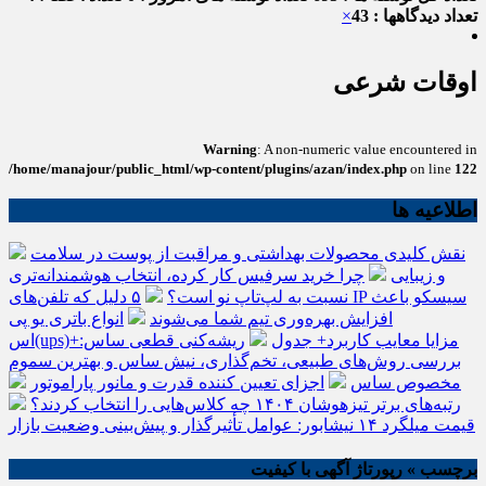
تعداد دیدگاهها : 43
×
اوقات شرعی
Warning
: A non-numeric value encountered in
/home/manajour/public_html/wp-content/plugins/azan/index.php
on line
122
اطلاعیه ها
نقش کلیدی محصولات بهداشتی و مراقبت از پوست در سلامت
و زیبایی
چرا خرید سرفیس کار کرده، انتخاب هوشمندانه‌تری
نسبت به لپ‌تاپ نو است؟
۵ دلیل که تلفن‌های IP سیسکو باعث
افزایش بهره‌وری تیم شما می‌شوند
انواع باتری یو پی
اس(ups)+مزایا معایب کاربرد+ جدول
ریشه‌کنی قطعی ساس:
بررسی روش‌های طبیعی، تخم‌گذاری، نیش ساس و بهترین سموم
مخصوص ساس
اجزای تعیین کننده قدرت و مانور پاراموتور
رتبه‌های برتر تیزهوشان ۱۴۰۴ چه کلاس‌هایی را انتخاب کردند؟
قیمت میلگرد ۱۴ نیشابور: عوامل تأثیرگذار و پیش‌بینی وضعیت بازار
برچسب » رپورتاژ آگهی با کیفیت