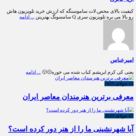
کیفیت بالای محص.لات ساموسنگه که ارزش خرید تلویزیون هاش
رو بالا می بره تلویزیون سری Q سامسونگ بهترینن
... ادامه
امیرعباس
یعنی کی کرم ابریشم کباب شده می خوره🤢🤢
... ادامه
14 جولای 2025
معرفی برترین هنرمندان معاصر ایران
07 جولای 2025
آیا شهرنشینی ما را از هنر دور کرده است؟