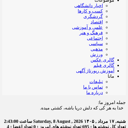
موضوعات
اخبار دانشگاهی
کسب و کارها
گردشگری
اقتصاد
علمی و آموزشی
فرهنگ و هنر
اجتماعی
سیاسی
مذهبی
ورزش
گالری عکس
گالری فیلم
آموزش رپورتاژ آگهی
مانا
تبلیغات
تماس با ما
درباره ما
جمله امروز ما:
ا به هر کی که دلش دریا باشه، کشتی میده.
شنبه, ۱۷ مرداد , ۱۴۰۵
Saturday, 8 August , 2026
ساعت
2:43:01
تعداد کل نوشته ها : 695
تعداد نوشته های امروز : 0
تعداد اعضا : 4