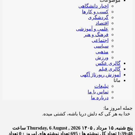
موضوعات
اخبار دانشگاهی
کسب و کارها
گردشگری
اقتصاد
علمی و آموزشی
فرهنگ و هنر
اجتماعی
سیاسی
مذهبی
ورزش
گالری عکس
گالری فیلم
آموزش رپورتاژ آگهی
مانا
تبلیغات
تماس با ما
درباره ما
جمله امروز ما:
ا به هر کی که دلش دریا باشه، کشتی میده.
پنج شنبه, ۱۵ مرداد , ۱۴۰۵
Thursday, 6 August , 2026
ساعت
1:39:48
تعداد کل نوشته ها : 695
تعداد نوشته های امروز : 0
تعداد