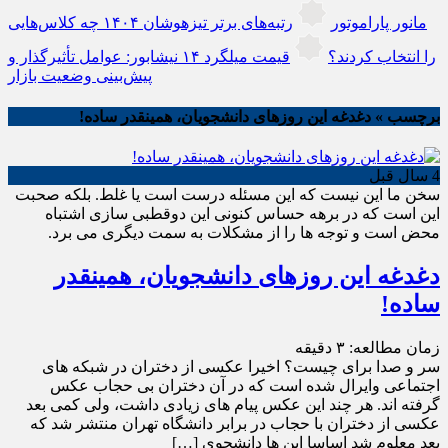
مانور پاراموتور
رتبه‌های برتر تیزهوشان ۱۴۰۴ چه کلاس‌هایی
را انتخاب کردند؟
قیمت میلگرد ۱۴ نیشابور: عوامل تأثیرگذار و
پیش‌بینی وضعیت بازار
برچسب » دغدغه این روزهای دانشجویان، همینقدر ساده!
4 سال قبل
سخن ما این نیست که این مسئله درست است یا غلط. بلکه صحبت
این است که در برهه حساس کنونی این دوقطبی سازی اشتباه
محض است و توجه ها را از مشکلات به سمت دیگری می برد.
دغدغه این روزهای دانشجویان، همینقدر
ساده!
زمان مطالعه:
۳
دقیقه
سر و صدا برای چیست؟ اخیرا عکسی از دختران در شبکه های
اجتماعی وایرال شده است که در آن دختران بی حجاب عکس
گرفته اند. هر چند این عکس پیام های زیادی داشت، ولی کمی بعد
عکسی از دختران با حجاب در برابر دانشگاه تهران منتشر شد که
بعد معلوم شد اساسا این ها دانشجوی […]