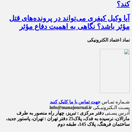
کند؟
آیا وکیل کیفری می‌تواند در پرونده‌های قتل
مؤثر باشد؟ نگاهی به اهمیت دفاع مؤثر
نماد اعتماد الکترونیکی
شـماره تمـاس
جهت تماس با ما کلیک کنید
پسـت الـکترونیـکی
info@manajournal.ir
آدرس پسـتی
دفتر مرکزی : تبریز، چهار راه منصور به طرف
مارالان، نرسیده به فدک، پلاک25 دفتر تهران : تهران، پاستور جدید،
ساختمان فرهنگ، پلاک 145، طبقه دوم