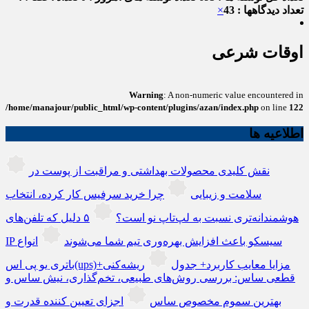
تعداد دیدگاهها : 43
×
اوقات شرعی
Warning
: A non-numeric value encountered in
/home/manajour/public_html/wp-content/plugins/azan/index.php
on line
122
اطلاعیه ها
نقش کلیدی محصولات بهداشتی و مراقبت از پوست در
سلامت و زیبایی
چرا خرید سرفیس کار کرده، انتخاب
هوشمندانه‌تری نسبت به لپ‌تاپ نو است؟
۵ دلیل که تلفن‌های
IP سیسکو باعث افزایش بهره‌وری تیم شما می‌شوند
انواع
باتری یو پی اس(ups)+مزایا معایب کاربرد+ جدول
ریشه‌کنی
قطعی ساس: بررسی روش‌های طبیعی، تخم‌گذاری، نیش ساس و
بهترین سموم مخصوص ساس
اجزای تعیین کننده قدرت و