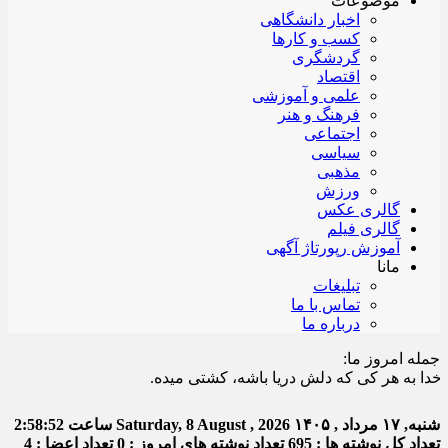
موضوعات
اخبار دانشگاهی
کسب و کارها
گردشگری
اقتصاد
علمی و آموزشی
فرهنگ و هنر
اجتماعی
سیاسی
مذهبی
ورزش
گالری عکس
گالری فیلم
آموزش رپورتاژ آگهی
مانا
تبلیغات
تماس با ما
درباره ما
جمله امروز ما:
به هر کی که دلش دریا باشه، کشتی میده.
شنبه, ۱۷ مرداد , ۱۴۰۵
Saturday, 8 August , 2026
ساعت
2:58:53
تعداد کل نوشته ها : 695
تعداد نوشته های امروز : 0
تعداد اعضا : 4