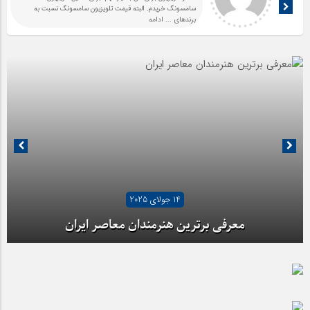
سامسونگ خریدم. البته قیمت تلویزیون سامسونگ نسبت به
برندهای
... ادامه
14 جولای 2025
معرفی برترین هنرمندان معاصر ایران