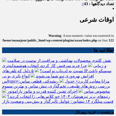
تعداد دیدگاهها : 43
×
اوقات شرعی
Warning
: A non-numeric value encountered in
/home/manajour/public_html/wp-content/plugins/azan/index.php
on line
122
اطلاعیه ها
نقش کلیدی محصولات بهداشتی و مراقبت از پوست در سلامت
و زیبایی
چرا خرید سرفیس کار کرده، انتخاب هوشمندانه‌تری
نسبت به لپ‌تاپ نو است؟
۵ دلیل که تلفن‌های IP سیسکو باعث
افزایش بهره‌وری تیم شما می‌شوند
انواع باتری یو پی
اس(ups)+مزایا معایب کاربرد+ جدول
ریشه‌کنی قطعی ساس:
بررسی روش‌های طبیعی، تخم‌گذاری، نیش ساس و بهترین سموم
مخصوص ساس
اجزای تعیین کننده قدرت و مانور پاراموتور
رتبه‌های برتر تیزهوشان ۱۴۰۴ چه کلاس‌هایی را انتخاب کردند؟
قیمت میلگرد ۱۴ نیشابور: عوامل تأثیرگذار و پیش‌بینی وضعیت بازار
برچسب » خرید رپورتاژ