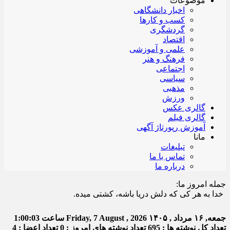
موضوعات
اخبار دانشگاهی
کسب و کارها
گردشگری
اقتصاد
علمی و آموزشی
فرهنگ و هنر
اجتماعی
سیاسی
مذهبی
ورزش
گالری عکس
گالری فیلم
آموزش رپورتاژ آگهی
مانا
تبلیغات
تماس با ما
درباره ما
جمله امروز ما:
ا به هر کی که دلش دریا باشه، کشتی میده.
جمعه, ۱۶ مرداد , ۱۴۰۵
Friday, 7 August , 2026
ساعت
1:00:03
تعداد کل نوشته ها : 695
تعداد نوشته های امروز : 0
تعداد اعضا : 4