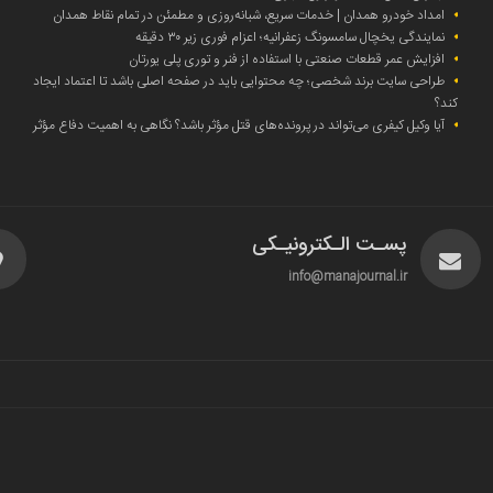
امداد خودرو همدان | خدمات سریع، شبانه‌روزی و مطمئن در تمام نقاط همدان
نمایندگی یخچال سامسونگ زعفرانیه؛ اعزام فوری زیر ۳۰ دقیقه
افزایش عمر قطعات صنعتی با استفاده از فنر و توری پلی یورتان
طراحی سایت برند شخصی؛ چه محتوایی باید در صفحه اصلی باشد تا اعتماد ایجاد
کند؟
آیا وکیل کیفری می‌تواند در پرونده‌های قتل مؤثر باشد؟ نگاهی به اهمیت دفاع مؤثر
پسـت الـکترونیـکی
info@manajournal.ir