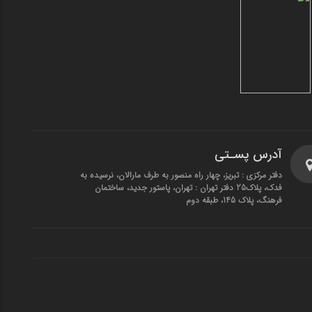
آدرس پسـتی
دفتر مرکزی : تبریز، چهار راه منصور به طرف مارالان، نرسیده به
فدک، پلاک25 دفتر تهران : تهران، پاستور جدید، ساختمان
فرهنگ، پلاک 145، طبقه دوم