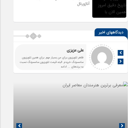
آناژورنال
دیدگاههای اخیر
علی عزیزی
ظاهر تلویزیون برای من بسیار مهم. برای همین تلویزیون
سامسونگ خریدم. البته قیمت تلویزیون سامسونگ نسبت
به برندهای
... ادامه