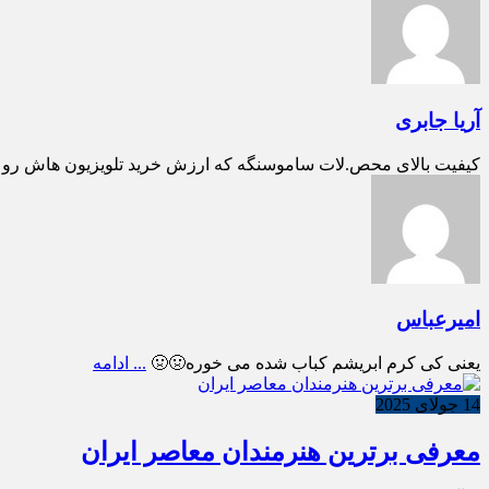
آریا جابری
کیفیت بالای محص.لات ساموسنگه که ارزش خرید تلویزیون هاش رو بالا می بره تل
امیرعباس
یعنی کی کرم ابریشم کباب شده می خوره🤢🤢
... ادامه
14 جولای 2025
معرفی برترین هنرمندان معاصر ایران