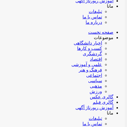
آموزش رپورتاژ آگهی
مانا
تبلیغات
تماس با ما
درباره ما
صفحه نخست
موضوعات
اخبار دانشگاهی
کسب و کارها
گردشگری
اقتصاد
علمی و آموزشی
فرهنگ و هنر
اجتماعی
سیاسی
مذهبی
ورزش
گالری عکس
گالری فیلم
آموزش رپورتاژ آگهی
مانا
تبلیغات
تماس با ما