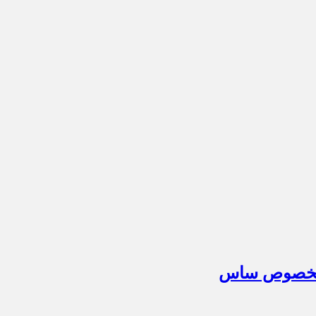
م مخصوص ساس