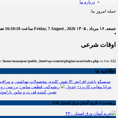
درباره ما
جمله امروز ما:
خدا ب
جمعه, ۱۶ مرداد , ۱۴۰۵
Friday, 7 August , 2026
ساعت
16:10:19
تعدا
اوقات شرعی
in
/home/manajour/public_html/wp-content/plugins/azan/index.php
on line
122
اطلاعیه ها
نقش کلیدی محصولات بهداشتی و مراقبت
انواع باتری یو پی اس(ups)+مزایا معایب کاربرد+ جدول
ریشه‌کنی قطعی ساس: بررسی روش
تعیین کننده قدرت و مانور پاراموتو
برچسب » خرید آسان ورق استیل 430