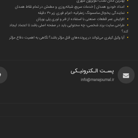
بهترین مکان نصب تلویزیون شهری
امداد خودرو همدان | خدمات سریع، شبانه‌روزی و مطمئن در تمام نقاط همدان
نمایندگی یخچال سامسونگ زعفرانیه؛ اعزام فوری زیر ۳۰ دقیقه
افزایش عمر قطعات صنعتی با استفاده از فنر و توری پلی یورتان
طراحی سایت برند شخصی؛ چه محتوایی باید در صفحه اصلی باشد تا اعتماد ایجاد
کند؟
آیا وکیل کیفری می‌تواند در پرونده‌های قتل مؤثر باشد؟ نگاهی به اهمیت دفاع مؤثر
پسـت الـکترونیـکی
info@manajournal.ir