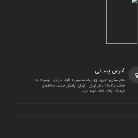
آدرس پسـتی
دفتر مرکزی : تبریز، چهار راه منصور به طرف مارالان، نرسیده به
فدک، پلاک25 دفتر تهران : تهران، پاستور جدید، ساختمان
فرهنگ، پلاک 145، طبقه دوم