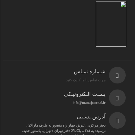
شـماره تمـاس
جهت تماس با ما کلیک کنید
پسـت الـکترونیـکی
info@manajournal.ir
آدرس پسـتی
دفتر مرکزی : تبریز، چهار راه منصور به طرف مارالان،
نرسیده به فدک، پلاک25 دفتر تهران : تهران، پاستور جدید،