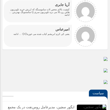
آریا جابری
کیفیت بالای محص.لات ساموسنگه که ارزش خرید تلویزیون
هاش رو بالا می بره تلویزیون سری Q سامسونگ بهترینن
...
ادامه
امیرعباس
یعنی کی کرم ابریشم کباب شده می خوره🤢🤢
... ادامه
سیاست
ایگور سچین، مدیرعامل روس‌نفت در یک مجمع