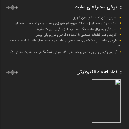
برخی محتواهای سایت
بهترین مکان نصب تلویزیون شهری
امداد خودرو همدان | خدمات سریع، شبانه‌روزی و مطمئن در تمام نقاط همدان
نمایندگی یخچال سامسونگ زعفرانیه؛ اعزام فوری زیر ۳۰ دقیقه
افزایش عمر قطعات صنعتی با استفاده از فنر و توری پلی یورتان
طراحی سایت برند شخصی؛ چه محتوایی باید در صفحه اصلی باشد تا اعتماد ایجاد
کند؟
آیا وکیل کیفری می‌تواند در پرونده‌های قتل مؤثر باشد؟ نگاهی به اهمیت دفاع مؤثر
نماد اعتماد الکترونیکی