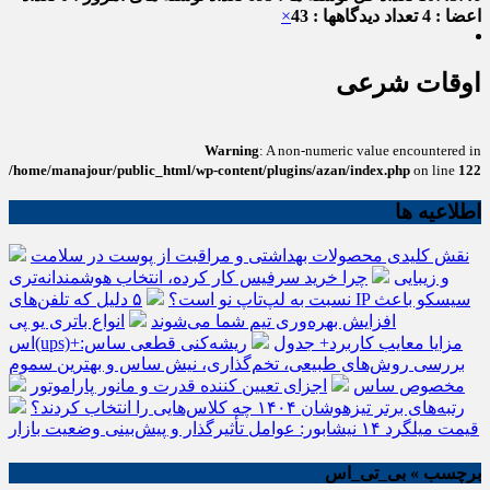
اعضا : 4
تعداد دیدگاهها : 43
×
اوقات شرعی
Warning
: A non-numeric value encountered in
/home/manajour/public_html/wp-content/plugins/azan/index.php
on line
122
اطلاعیه ها
نقش کلیدی محصولات بهداشتی و مراقبت از پوست در سلامت
و زیبایی
چرا خرید سرفیس کار کرده، انتخاب هوشمندانه‌تری
نسبت به لپ‌تاپ نو است؟
۵ دلیل که تلفن‌های IP سیسکو باعث
افزایش بهره‌وری تیم شما می‌شوند
انواع باتری یو پی
اس(ups)+مزایا معایب کاربرد+ جدول
ریشه‌کنی قطعی ساس:
بررسی روش‌های طبیعی، تخم‌گذاری، نیش ساس و بهترین سموم
مخصوص ساس
اجزای تعیین کننده قدرت و مانور پاراموتور
رتبه‌های برتر تیزهوشان ۱۴۰۴ چه کلاس‌هایی را انتخاب کردند؟
قیمت میلگرد ۱۴ نیشابور: عوامل تأثیرگذار و پیش‌بینی وضعیت بازار
برچسب » بی_تی_اس