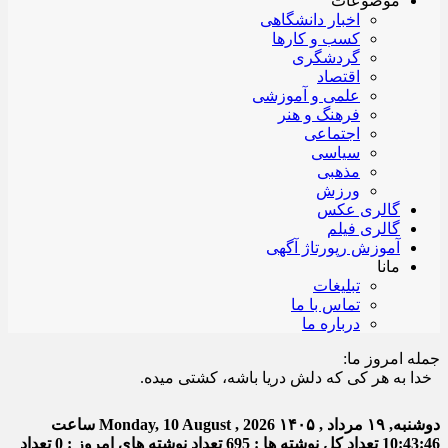
موضوعات
اخبار دانشگاهی
کسب و کارها
گردشگری
اقتصاد
علمی و آموزشی
فرهنگ و هنر
اجتماعی
سیاسی
مذهبی
ورزش
گالری عکس
گالری فیلم
آموزش رپورتاژ آگهی
مانا
تبلیغات
تماس با ما
درباره ما
جمله امروز ما:
ا به هر کی که دلش دریا باشه، کشتی میده.
دوشنبه, ۱۹ مرداد , ۱۴۰۵
Monday, 10 August , 2026
ساعت
10:43:47
تعداد کل نوشته ها : 695
تعداد نوشته های امروز : 0
تعداد