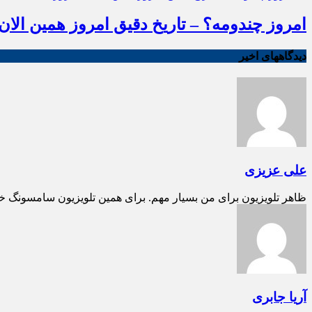
امروز چندومه؟ – تاریخ دقیق امروز همین الان ب
دیدگاههای اخیر
علی عزیزی
ظاهر تلویزیون برای من بسیار مهم. برای همین تلویزیون سامسونگ خ
آریا جابری