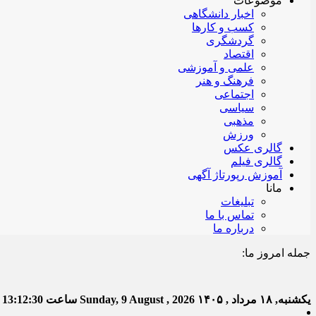
موضوعات
اخبار دانشگاهی
کسب و کارها
گردشگری
اقتصاد
علمی و آموزشی
فرهنگ و هنر
اجتماعی
سیاسی
مذهبی
ورزش
گالری عکس
گالری فیلم
آموزش رپورتاژ آگهی
مانا
تبلیغات
تماس با ما
درباره ما
جمله امروز ما:
خدا ب
یکشنبه, ۱۸ مرداد , ۱۴۰۵
Sunday, 9 August , 2026
ساعت
13:12:31
ت