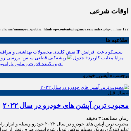
اوقات شرعی
in
/home/manajour/public_html/wp-content/plugins/azan/index.php
on line
122
اطلاعیه ها
نقش کلیدی محصولات بهداشتی و مراقبت
انواع باتری یو پی اس(ups)+مزایا معایب کاربرد+ جدول
ریشه‌کنی قطعی ساس: بررسی روش
تعیین کننده قدرت و مانور پاراموتو
برچسب » آپشن_ خودرو
4 سال قبل
محبوب ترین آپشن های خودرو در سال ۲۰۲۲
زمان مطالعه:
۳
دقیقه
محبوب ترین آپشن های خودرو در
تولیدکنندگان به یک وسیله لوکس تبدیل شده است. صرف نظر از میزان