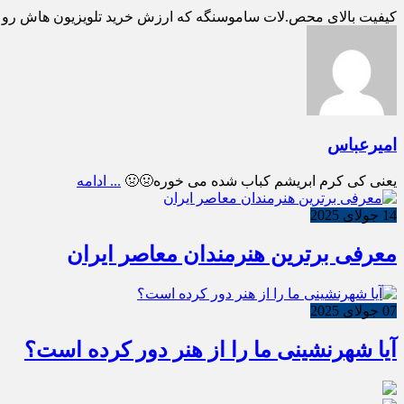
کیفیت بالای محص.لات ساموسنگه که ارزش خرید تلویزیون هاش رو بالا می بره تل
امیرعباس
یعنی کی کرم ابریشم کباب شده می خوره🤢🤢
... ادامه
14 جولای 2025
معرفی برترین هنرمندان معاصر ایران
07 جولای 2025
آیا شهرنشینی ما را از هنر دور کرده است؟