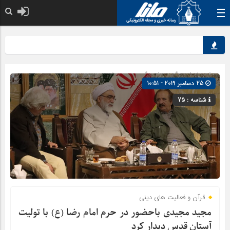
نقش 
صفحه اصلی
» گروه »
فرهنگ و هنر
»
مذهبی
25 دسامبر 2019 - 10:51
شناسه : 75
قرآن و فعالیت های دینی
مجید مجیدی باحضور در حرم امام رضا (ع) با تولیت
آستان قدس دیدار کرد