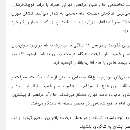
الله‌العظمی حاج شیخ مرتضی تهرانی همراه با برادر کوچک‌ترشان،
دیمی‌ترین شاگردان حضرت امام خمینی به شمار می‌آیند. ایشان دوران
له میرزا عبدالعلی تهرانی تربیت یافتند. پدری که از اخیار روزگار خود
بود.
آیت‌الله حاج‌آقا مرتضی تهرانی دوره سطح علوم حوزوی را در نوجوانی گذرانید و در سن ۱۸ سالگی با مهاجرت به قم در زمره جوان‌ترین
ام خمینی قرار گرفت. هنگام عزیمت ایشان به قم، باوجودآنکه پدر
یوند خاص با حاج‌آقا روح‌الله را توصیه کرد.
یمی‌اش مرحوم حاج‌آقا مصطفی خمینی از مائده حکمت، معرفت و
قابل بین حاج آقا مرتضی و حضرت امام خمینی فراتر از استاد و
تای امام‌زاده قاسم تهران مستقر می‌شدند، حاج‌آقا مرتضی از بیشترین
امام به‌طور شبانه‌روز در محضر معظم له ماندگار می‌شد.
لاقه به امام، حاج‌آقا مرتضی را در نیمه دوم دهه ۴۰ نیز به نجف اشرف کشاند و در همان فرصت راقم این سطور توفیق یافت