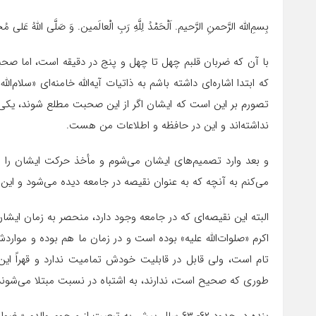
بِسمِ‌اللّه الرَّحمنِ الرَّحیم. اَلْحَمْدُ لِلَّهِ رَبِ الْعالَمین. وَ صَلَّی اللهُ عَلی
با آن که ضربان قلبم چهل تا چهل و پنج در دقیقه است، اما صحبت 
که ابتدا اشاره‌ای داشته باشم به ذاتیات آیه‌الله خامنه‌ای «سلام‌الل
تصورم بر این است که ایشان اگر از این صحبت مطلع شوند، یک
نداشته‌اند و این در حافظه و اطلاعات‌ من هست.
و بعد وارد تصمیم‌های ایشان می‌شوم و مأخذ حرکت ایشان را هم
می‌‌کنم به آنچه که به عنوان نقیصه در جامعه دیده می‌شود و این
البته این نقیصه‌ای که در جامعه وجود دارد، منحصر به زمان ایشان
اکرم «صلوات‌الله علیه» بوده است و در زمان ما هم بوده و مو
تام است، ولی قابل در قابلیت خودش تمامیت ندارد و قهراً ا
طوری که صحیح است، ندارند، به اشتباه در نسبت مبتلا می‌شوند