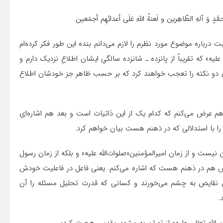
 مُحمَّدٍ وَ آلهِ الطّاهِرین و لَعنةُ اللهِ عَلَی أعدائِهِم أجمَعین.
درباره موضوع مورد نظرم را لازم می‌دانم بنده این طور فکر کرده‌ام
ه علیه» که تقریباً از پانزده ـ شانزده سالگیِ ایشان اطلاعِ نزدیک دارم و
ی دو نکته را تعجب خواهند کرد که بر حسب ظاهر جز خودشان اطلاع
 عرض می‌کنم که کدام ‌یک از این ذاتیات است و بعد هم اشاره‌‌ای
 را با استدلالی که در ذهنم هست بیان خواهم کرد.
 نیست و از زمان امیرالمؤمنین«صلوات‌الله علیه» و بلکه از زمان رسول
اردش هم در ذهنم هست که اشاره می‌کنم. یعنی فاعل در فاعلیت خودش
ین نقایص به چشم می‌خورند و کسانی که قدرت تحلیل مسئله را آن‌
.