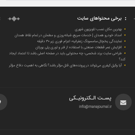
برخی محتواهای سایت
بهترین مکان نصب تلویزیون شهری
امداد خودرو همدان | خدمات سریع، شبانه‌روزی و مطمئن در تمام نقاط همدان
نمایندگی یخچال سامسونگ زعفرانیه؛ اعزام فوری زیر ۳۰ دقیقه
افزایش عمر قطعات صنعتی با استفاده از فنر و توری پلی یورتان
طراحی سایت برند شخصی؛ چه محتوایی باید در صفحه اصلی باشد تا اعتماد ایجاد
کند؟
آیا وکیل کیفری می‌تواند در پرونده‌های قتل مؤثر باشد؟ نگاهی به اهمیت دفاع مؤثر
پسـت الـکترونیـکی
info@manajournal.ir