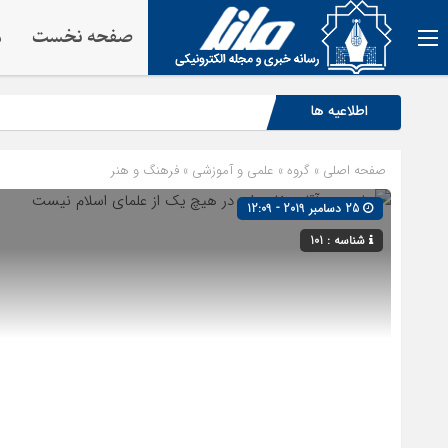
صفحه نخست
م
اطلاعیه ها
صفحه اصلی
» گروه »
علمی و آموزشی
»
فرهنگ و هنر
25 دسامبر 2019 - 12:09
شناسه : 101