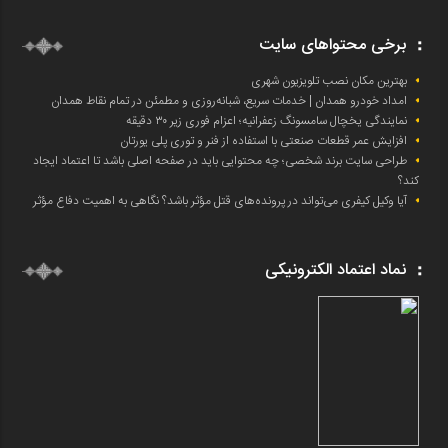
برخی محتواهای سایت
بهترین مکان نصب تلویزیون شهری
امداد خودرو همدان | خدمات سریع، شبانه‌روزی و مطمئن در تمام نقاط همدان
نمایندگی یخچال سامسونگ زعفرانیه؛ اعزام فوری زیر ۳۰ دقیقه
افزایش عمر قطعات صنعتی با استفاده از فنر و توری پلی یورتان
طراحی سایت برند شخصی؛ چه محتوایی باید در صفحه اصلی باشد تا اعتماد ایجاد
کند؟
آیا وکیل کیفری می‌تواند در پرونده‌های قتل مؤثر باشد؟ نگاهی به اهمیت دفاع مؤثر
نماد اعتماد الکترونیکی