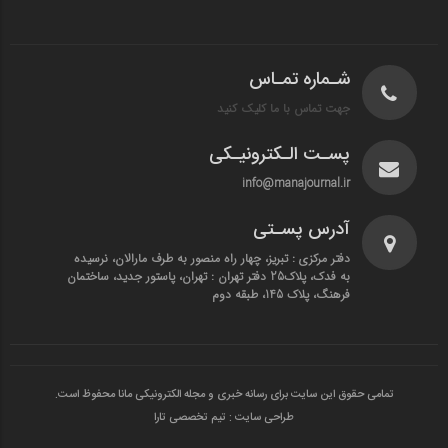
شـماره تمـاس
جهت تماس با ما کلیک کنید
پسـت الـکترونیـکی
info@manajournal.ir
آدرس پسـتی
دفتر مرکزی : تبریز، چهار راه منصور به طرف مارالان، نرسیده
به فدک، پلاک25 دفتر تهران : تهران، پاستور جدید، ساختمان
فرهنگ، پلاک 145، طبقه دوم
تمامی حقوق این سایت برای رسانه خبری و مجله الکترونیکی مانا محفوظ است.
طراحی سایت : تیم تخصصی تارا