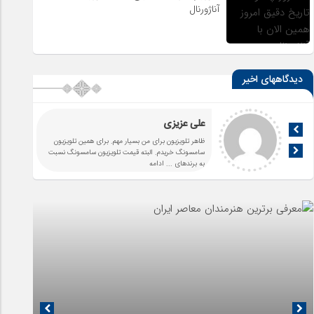
آناژورنال
دیدگاههای اخیر
علی عزیزی
ظاهر تلویزیون برای من بسیار مهم. برای همین تلویزیون
سامسونگ خریدم. البته قیمت تلویزیون سامسونگ نسبت
به برندهای
... ادامه