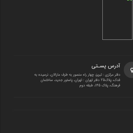
آدرس پسـتی
دفتر مرکزی : تبریز، چهار راه منصور به طرف مارالان، نرسیده به
فدک، پلاک25 دفتر تهران : تهران، پاستور جدید، ساختمان
فرهنگ، پلاک 145، طبقه دوم