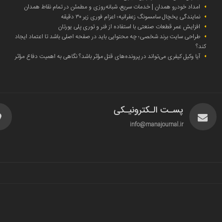
امداد خودرو همدان | خدمات سریع، شبانه‌روزی و مطمئن در تمام نقاط همدان
نمایندگی یخچال سامسونگ زعفرانیه؛ اعزام فوری زیر ۳۰ دقیقه
افزایش عمر قطعات صنعتی با استفاده از فنر و توری پلی یورتان
طراحی سایت برند شخصی؛ چه محتوایی باید در صفحه اصلی باشد تا اعتماد ایجاد
کند؟
آیا وکیل کیفری می‌تواند در پرونده‌های قتل مؤثر باشد؟ نگاهی به اهمیت دفاع مؤثر
پسـت الـکترونیـکی
info@manajournal.ir