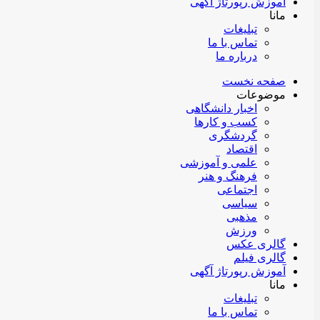
آموزش رپورتاژ آگهی
مانا
تبلیغات
تماس با ما
درباره ما
صفحه نخست
موضوعات
اخبار دانشگاهی
کسب و کارها
گردشگری
اقتصاد
علمی و آموزشی
فرهنگ و هنر
اجتماعی
سیاسی
مذهبی
ورزش
گالری عکس
گالری فیلم
آموزش رپورتاژ آگهی
مانا
تبلیغات
تماس با ما