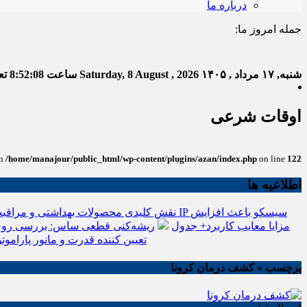
درباره ما
جمله امروز ما:
خدا ب
شنبه, ۱۷ مرداد , ۱۴۰۵
Saturday, 8 August , 2026
ساعت
8:52:09
تعد
اوقات شرعی
in
/home/manajour/public_html/wp-content/plugins/azan/index.php
on line
122
اطلاعیه ها
نقش کلیدی محصولات بهداشتی و مراقبت
انواع باتری یو پی اس(ups)+مزایا معایب کاربرد+ جدول
ریشه‌کنی قطعی ساس: بررسی روش
تعیین کننده قدرت و مانور پاراموتو
برچسب » کشف درمان کرونا