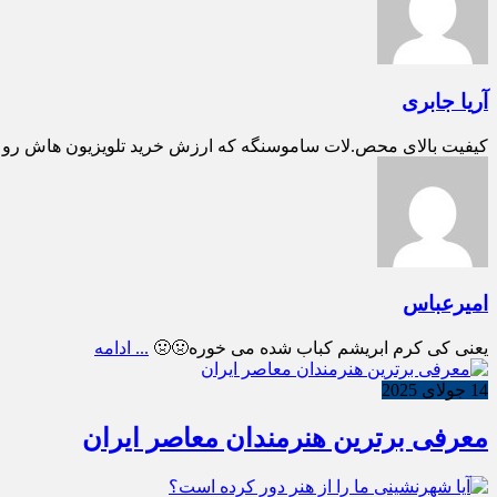
آریا جابری
کیفیت بالای محص.لات ساموسنگه که ارزش خرید تلویزیون هاش رو بالا می بره تل
امیرعباس
یعنی کی کرم ابریشم کباب شده می خوره🤢🤢
... ادامه
14 جولای 2025
معرفی برترین هنرمندان معاصر ایران