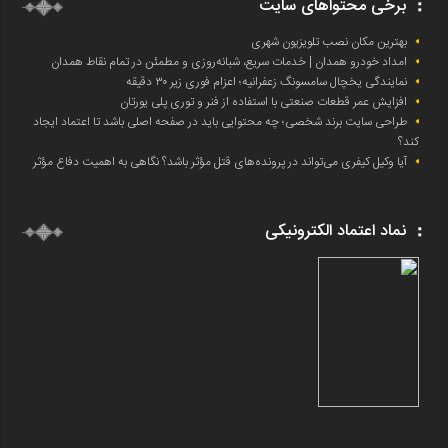
برخی محتواهای سایت
بهترین مکان نصب تلویزیون شهری
امداد خودرو همدان | خدمات سریع، شبانه‌روزی و مطمئن در تمام نقاط همدان
نمایندگی یخچال سامسونگ زعفرانیه؛ اعزام فوری زیر ۳۰ دقیقه
افزایش عمر قطعات صنعتی با استفاده از فنر و توری پلی یورتان
طراحی سایت برند شخصی؛ چه محتوایی باید در صفحه اصلی باشد تا اعتماد ایجاد
کند؟
آیا وکیل کیفری می‌تواند در پرونده‌های قتل مؤثر باشد؟ نگاهی به اهمیت دفاع مؤثر
نماد اعتماد الکترونیکی