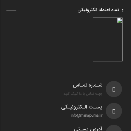
نماد اعتماد الکترونیکی
شـماره تمـاس
جهت تماس با ما کلیک کنید
پسـت الـکترونیـکی
info@manajournal.ir
آدرس پسـتی