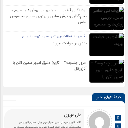
ریشه‌کنی قطعی ساس: بررسی روش‌های طبیعی،
تخم‌گذاری، نیش ساس و بهترین سموم مخصوص
ساس
نگاهی به اتفاقات بیروت و سفر ماکرون به لبنان
نقدی بر حوادث بیروت
امروز چندومه؟ – تاریخ دقیق امروز همین الان با
آناژورنال
دیدگاههای اخیر
علی عزیزی
ظاهر تلویزیون برای من بسیار مهم. برای همین تلویزیون
سامسونگ خریدم. البته قیمت تلویزیون سامسونگ نسبت به