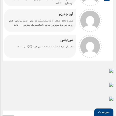
برندهای
... ادامه
آریا جابری
کیفیت بالای محص.لات ساموسنگه که ارزش خرید تلویزیون هاش
رو بالا می بره تلویزیون سری Q سامسونگ بهترینن
... ادامه
امیرعباس
یعنی کی کرم ابریشم کباب شده می خوره🤢🤢
... ادامه
سیاست