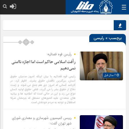
نق
برچسب » رئیسی
رئیس قوه قضائیه:
رأفت اسلامی حاکم است اما اجازه ناامنی
نمی‌دهیم
6 سال قبل
رئیس قوه قضائیه با بیان اینکه امروز مدعیان حقوق
انسان، بزرگترین ناقضان حقوق بشرند، اظهار کرد: در
کارنامه کسانی که امروز دور هم جمع می شوند و ژست
دفاع از حقوق بشر را می گیرند، نقض حقوق اولیه انسان
موج می زند و این در حالی است که اعلامیه ها و بیانیه
های متعددی علیه کشورهای مستقل که جرمشان صرفا
استقلال و توجه به مردم خودشان است
رییس کمیسیون شهرسازی و معماری شورای
شهر تهران گفت: