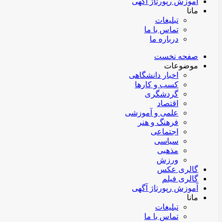
آموزش رپورتاژ آگهی
مانا
تبلیغات
تماس با ما
درباره ما
صفحه نخست
موضوعات
اخبار دانشگاهی
کسب و کارها
گردشگری
اقتصاد
علمی و آموزشی
فرهنگ و هنر
اجتماعی
سیاسی
مذهبی
ورزش
گالری عکس
گالری فیلم
آموزش رپورتاژ آگهی
مانا
تبلیغات
تماس با ما