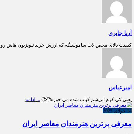
آریا جابری
کیفیت بالای محص.لات ساموسنگه که ارزش خرید تلویزیون هاش رو بالا می بره تل
امیرعباس
یعنی کی کرم ابریشم کباب شده می خوره🤢🤢
... ادامه
14 جولای 2025
معرفی برترین هنرمندان معاصر ایران