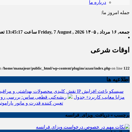
درباره ما
جمله امروز ما:
خدا به 
جمعه, ۱۶ مرداد , ۱۴۰۵
Friday, 7 August , 2026
ساعت
13:45:18
تعدا
اوقات شرعی
in
/home/manajour/public_html/wp-content/plugins/azan/index.php
on line
122
اطلاعیه ها
نقش کلیدی محصولات بهداشتی و مراقبت
انواع باتری یو پی اس(ups)+مزایا معایب کاربرد+ جدول
ریشه‌کنی قطعی ساس: بررسی روش
تعیین کننده قدرت و مانور پاراموتو
برچسب » دریافت_ویزای_فرانسه