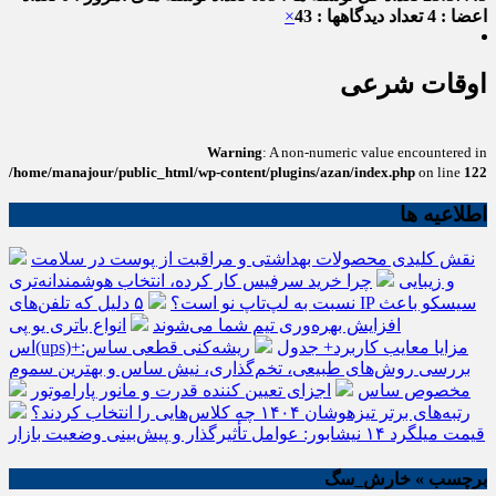
اعضا : 4
تعداد دیدگاهها : 43
×
اوقات شرعی
Warning
: A non-numeric value encountered in
/home/manajour/public_html/wp-content/plugins/azan/index.php
on line
122
اطلاعیه ها
نقش کلیدی محصولات بهداشتی و مراقبت از پوست در سلامت
و زیبایی
چرا خرید سرفیس کار کرده، انتخاب هوشمندانه‌تری
نسبت به لپ‌تاپ نو است؟
۵ دلیل که تلفن‌های IP سیسکو باعث
افزایش بهره‌وری تیم شما می‌شوند
انواع باتری یو پی
اس(ups)+مزایا معایب کاربرد+ جدول
ریشه‌کنی قطعی ساس:
بررسی روش‌های طبیعی، تخم‌گذاری، نیش ساس و بهترین سموم
مخصوص ساس
اجزای تعیین کننده قدرت و مانور پاراموتور
رتبه‌های برتر تیزهوشان ۱۴۰۴ چه کلاس‌هایی را انتخاب کردند؟
قیمت میلگرد ۱۴ نیشابور: عوامل تأثیرگذار و پیش‌بینی وضعیت بازار
برچسب » خارش_سگ