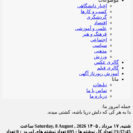
موضوعات
اخبار دانشگاهی
کسب و کارها
گردشگری
اقتصاد
علمی و آموزشی
فرهنگ و هنر
اجتماعی
سیاسی
مذهبی
ورزش
گالری عکس
گالری فیلم
آموزش رپورتاژ آگهی
مانا
تبلیغات
تماس با ما
درباره ما
جمله امروز ما:
ه هر کی که دلش دریا باشه، کشتی میده.
شنبه, ۱۷ مرداد , ۱۴۰۵
Saturday, 8 August , 2026
ساعت
23:37:45
تعداد کل نوشته ها : 695
تعداد نوشته های امروز : 0
تعداد