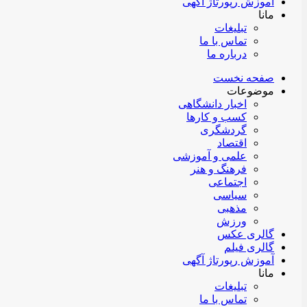
آموزش رپورتاژ آگهی
مانا
تبلیغات
تماس با ما
درباره ما
صفحه نخست
موضوعات
اخبار دانشگاهی
کسب و کارها
گردشگری
اقتصاد
علمی و آموزشی
فرهنگ و هنر
اجتماعی
سیاسی
مذهبی
ورزش
گالری عکس
گالری فیلم
آموزش رپورتاژ آگهی
مانا
تبلیغات
تماس با ما