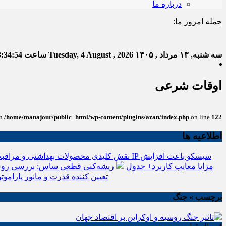
درباره ما
جمله امروز ما:
خدا ب
سه شنبه, ۱۳ مرداد , ۱۴۰۵
Tuesday, 4 August , 2026
ساعت
3:34:55
اوقات شرعی
in
/home/manajour/public_html/wp-content/plugins/azan/index.php
on line
122
اطلاعیه ها
نقش کلیدی محصولات بهداشتی و مراقبت
انواع باتری یو پی اس(ups)+مزایا معایب کاربرد+ جدول
ریشه‌کنی قطعی ساس: بررسی روش
تعیین کننده قدرت و مانور پاراموتو
برچسب » جنگ