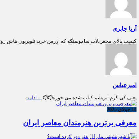
آریا جابری
کیفیت بالای محص.لات ساموسنگه که ارزش خرید تلویزیون هاش رو بالا می بره تل
امیرعباس
یعنی کی کرم ابریشم کباب شده می خوره🤢🤢
... ادامه
14 جولای 2025
معرفی برترین هنرمندان معاصر ایران