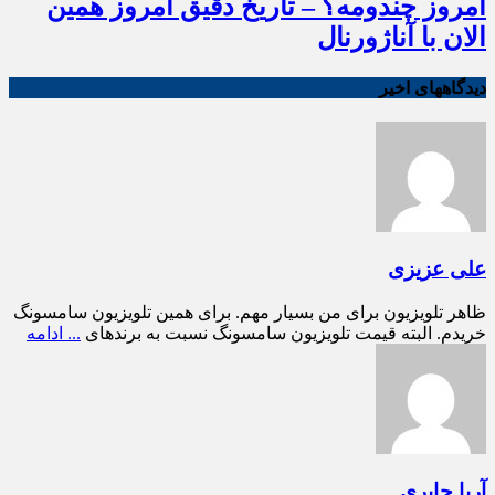
امروز چندومه؟ – تاریخ دقیق امروز همین
الان با آناژورنال
دیدگاههای اخیر
علی عزیزی
ظاهر تلویزیون برای من بسیار مهم. برای همین تلویزیون سامسونگ
خریدم. البته قیمت تلویزیون سامسونگ نسبت به برندهای
... ادامه
آریا جابری