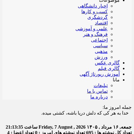
موضوعات
اخبار دانشگاهی
کسب و کارها
گردشگری
اقتصاد
علمی و آموزشی
فرهنگ و هنر
اجتماعی
سیاسی
مذهبی
ورزش
گالری عکس
گالری فیلم
آموزش رپورتاژ آگهی
مانا
تبلیغات
تماس با ما
درباره ما
جمله امروز ما:
ا به هر کی که دلش دریا باشه، کشتی میده.
جمعه, ۱۶ مرداد , ۱۴۰۵
Friday, 7 August , 2026
ساعت
21:13:35
تعداد کل نوشته ها : 695
تعداد نوشته های امروز : 0
تعداد اعضا : 4