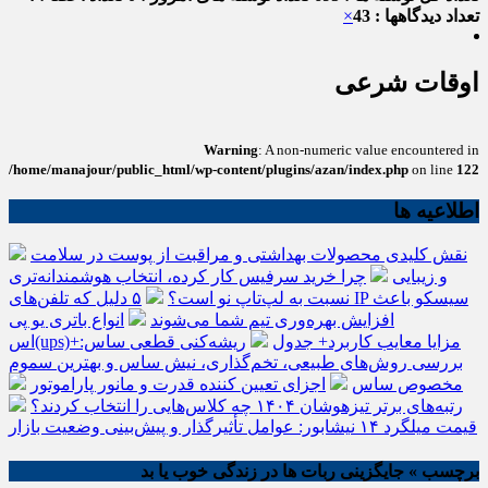
تعداد دیدگاهها : 43
×
اوقات شرعی
Warning
: A non-numeric value encountered in
/home/manajour/public_html/wp-content/plugins/azan/index.php
on line
122
اطلاعیه ها
نقش کلیدی محصولات بهداشتی و مراقبت از پوست در سلامت
و زیبایی
چرا خرید سرفیس کار کرده، انتخاب هوشمندانه‌تری
نسبت به لپ‌تاپ نو است؟
۵ دلیل که تلفن‌های IP سیسکو باعث
افزایش بهره‌وری تیم شما می‌شوند
انواع باتری یو پی
اس(ups)+مزایا معایب کاربرد+ جدول
ریشه‌کنی قطعی ساس:
بررسی روش‌های طبیعی، تخم‌گذاری، نیش ساس و بهترین سموم
مخصوص ساس
اجزای تعیین کننده قدرت و مانور پاراموتور
رتبه‌های برتر تیزهوشان ۱۴۰۴ چه کلاس‌هایی را انتخاب کردند؟
قیمت میلگرد ۱۴ نیشابور: عوامل تأثیرگذار و پیش‌بینی وضعیت بازار
برچسب » جایگزینی ربات ها در زندگی خوب یا بد