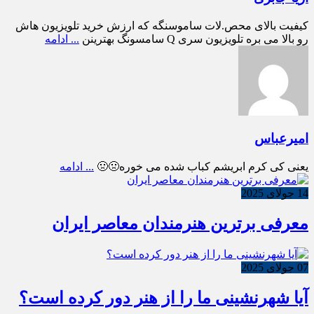
کیفیت بالای محص.لات ساموسنگه که ارزش خرید تلویزیون هاش
رو بالا می بره تلویزیون سری Q سامسونگ بهترینن
... ادامه
امیرعباس
یعنی کی کرم ابریشم کباب شده می خوره🤢🤢
... ادامه
14 جولای 2025
معرفی برترین هنرمندان معاصر ایران
07 جولای 2025
آیا شهرنشینی ما را از هنر دور کرده است؟