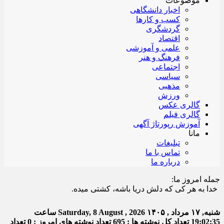
موضوعات
اخبار دانشگاهی
کسب و کارها
گردشگری
اقتصاد
علمی و آموزشی
فرهنگ و هنر
اجتماعی
سیاسی
مذهبی
ورزش
گالری عکس
گالری فیلم
آموزش رپورتاژ آگهی
مانا
تبلیغات
تماس با ما
درباره ما
جمله امروز ما:
ا به هر کی که دلش دریا باشه، کشتی میده.
شنبه, ۱۷ مرداد , ۱۴۰۵
Saturday, 8 August , 2026
ساعت
19:02:36
تعداد کل نوشته ها : 695
تعداد نوشته های امروز : 0
تعداد