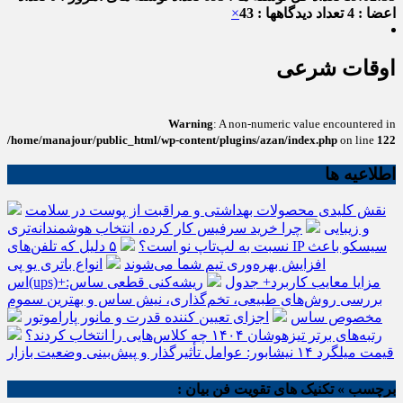
اعضا : 4
تعداد دیدگاهها : 43
×
اوقات شرعی
Warning
: A non-numeric value encountered in
/home/manajour/public_html/wp-content/plugins/azan/index.php
on line
122
اطلاعیه ها
نقش کلیدی محصولات بهداشتی و مراقبت از پوست در سلامت
و زیبایی
چرا خرید سرفیس کار کرده، انتخاب هوشمندانه‌تری
نسبت به لپ‌تاپ نو است؟
۵ دلیل که تلفن‌های IP سیسکو باعث
افزایش بهره‌وری تیم شما می‌شوند
انواع باتری یو پی
اس(ups)+مزایا معایب کاربرد+ جدول
ریشه‌کنی قطعی ساس:
بررسی روش‌های طبیعی، تخم‌گذاری، نیش ساس و بهترین سموم
مخصوص ساس
اجزای تعیین کننده قدرت و مانور پاراموتور
رتبه‌های برتر تیزهوشان ۱۴۰۴ چه کلاس‌هایی را انتخاب کردند؟
قیمت میلگرد ۱۴ نیشابور: عوامل تأثیرگذار و پیش‌بینی وضعیت بازار
برچسب » تکنیک های تقویت فن بیان :