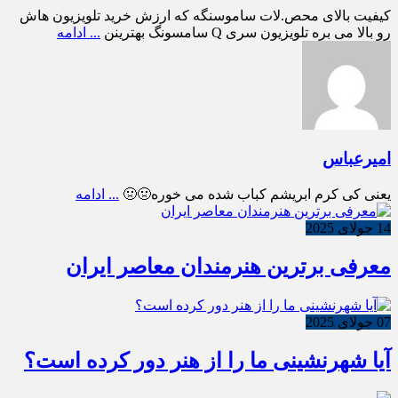
کیفیت بالای محص.لات ساموسنگه که ارزش خرید تلویزیون هاش
رو بالا می بره تلویزیون سری Q سامسونگ بهترینن
... ادامه
امیرعباس
یعنی کی کرم ابریشم کباب شده می خوره🤢🤢
... ادامه
14 جولای 2025
معرفی برترین هنرمندان معاصر ایران
07 جولای 2025
آیا شهرنشینی ما را از هنر دور کرده است؟