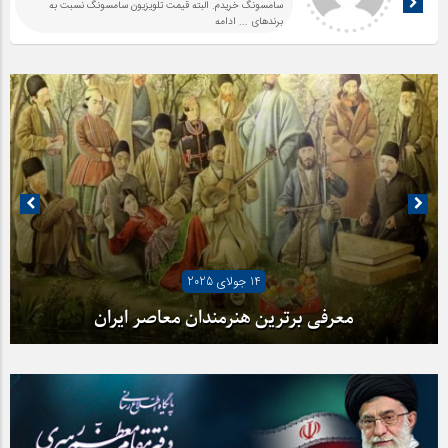
سامسونگ خریدم. البته قیمت تلویزیون سامسونگ نسبت به
برندهای
... ادامه
07 جولای 2025
14 جولای 2025
آیا شهرنشینی ما را از هنر دور کرده است؟
معرفی برترین هنرمندان معاصر ایران