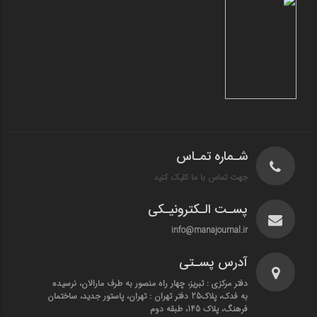
شـماره تمـاس
جهت تماس با ما کلیک کنید
پسـت الـکترونیـکی
info@manajournal.ir
آدرس پسـتی
دفتر مرکزی : تبریز، چهار راه منصور به طرف مارالان، نرسیده
به فدک، پلاک25 دفتر تهران : تهران، پاستور جدید، ساختمان
فرهنگ، پلاک 145، طبقه دوم