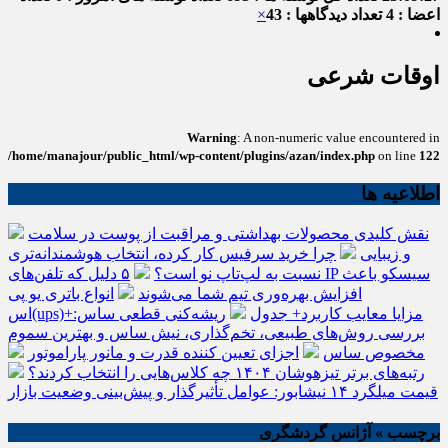
اعضا : 4
تعداد دیدگاهها : 43
×
اوقات شرعی
Warning
: A non-numeric value encountered in
/home/manajour/public_html/wp-content/plugins/azan/index.php
on line
122
اطلاعیه ها
نقش کلیدی محصولات بهداشتی و مراقبت از پوست در سلامت
و زیبایی
چرا خرید سرفیس کار کرده، انتخاب هوشمندانه‌تری
نسبت به لپ‌تاپ نو است؟
۵ دلیل که تلفن‌های IP سیسکو باعث
افزایش بهره‌وری تیم شما می‌شوند
انواع باتری یو پی
اس(ups)+مزایا معایب کاربرد+ جدول
ریشه‌کنی قطعی ساس:
بررسی روش‌های طبیعی، تخم‌گذاری، نیش ساس و بهترین سموم
مخصوص ساس
اجزای تعیین کننده قدرت و مانور پاراموتور
رتبه‌های برتر تیزهوشان ۱۴۰۴ چه کلاس‌هایی را انتخاب کردند؟
قیمت میلگرد ۱۴ نیشابور: عوامل تأثیرگذار و پیش‌بینی وضعیت بازار
برچسب » آژانس گردشگری