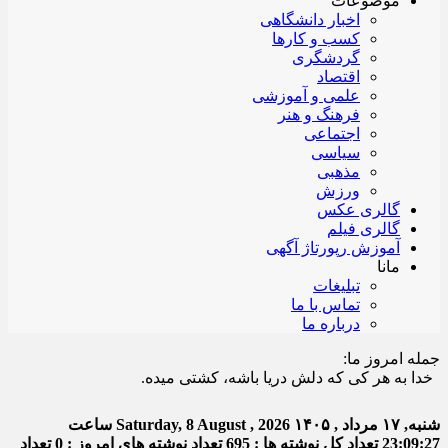
موضوعات
اخبار دانشگاهی
کسب و کارها
گردشگری
اقتصاد
علمی و آموزشی
فرهنگ و هنر
اجتماعی
سیاسی
مذهبی
ورزش
گالری عکس
گالری فیلم
آموزش رپورتاژ آگهی
مانا
تبلیغات
تماس با ما
درباره ما
جمله امروز ما:
ا به هر کی که دلش دریا باشه، کشتی میده.
شنبه, ۱۷ مرداد , ۱۴۰۵
Saturday, 8 August , 2026
ساعت
23:09:28
تعداد کل نوشته ها : 695
تعداد نوشته های امروز : 0
تعداد