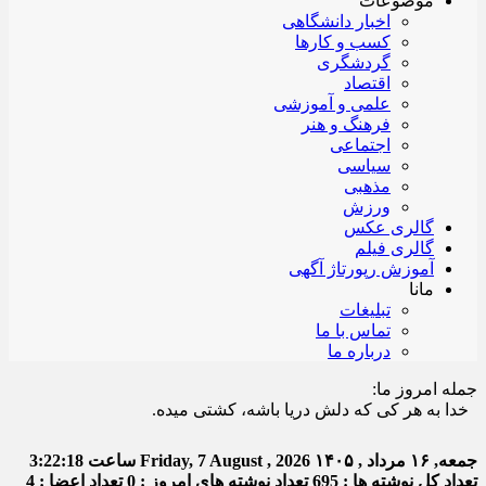
موضوعات
اخبار دانشگاهی
کسب و کارها
گردشگری
اقتصاد
علمی و آموزشی
فرهنگ و هنر
اجتماعی
سیاسی
مذهبی
ورزش
گالری عکس
گالری فیلم
آموزش رپورتاژ آگهی
مانا
تبلیغات
تماس با ما
درباره ما
جمله امروز ما:
ا به هر کی که دلش دریا باشه، کشتی میده.
جمعه, ۱۶ مرداد , ۱۴۰۵
Friday, 7 August , 2026
ساعت
3:22:18
تعداد کل نوشته ها : 695
تعداد نوشته های امروز : 0
تعداد اعضا : 4