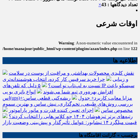
تعداد دیدگاهها : 43
×
اوقات شرعی
Warning
: A non-numeric value encountered in
/home/manajour/public_html/wp-content/plugins/azan/index.php
on line
122
اطلاعیه ها
نقش کلیدی محصولات بهداشتی و مراقبت از پوست در سلامت
و زیبایی
چرا خرید سرفیس کار کرده، انتخاب هوشمندانه‌تری
نسبت به لپ‌تاپ نو است؟
۵ دلیل که تلفن‌های IP سیسکو باعث
افزایش بهره‌وری تیم شما می‌شوند
انواع باتری یو پی
اس(ups)+مزایا معایب کاربرد+ جدول
ریشه‌کنی قطعی ساس:
بررسی روش‌های طبیعی، تخم‌گذاری، نیش ساس و بهترین سموم
مخصوص ساس
اجزای تعیین کننده قدرت و مانور پاراموتور
رتبه‌های برتر تیزهوشان ۱۴۰۴ چه کلاس‌هایی را انتخاب کردند؟
قیمت میلگرد ۱۴ نیشابور: عوامل تأثیرگذار و پیش‌بینی وضعیت بازار
برچسب » گارانت اقامتگاه ها