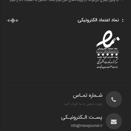
نماد اعتماد الکترونیکی
شـماره تمـاس
جهت تماس با ما کلیک کنید
پسـت الـکترونیـکی
info@manajournal.ir