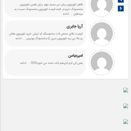
ظاهر تلویزیون برای من بسیار مهم. برای همین تلویزیون
سامسونگ خریدم. البته قیمت تلویزیون سامسونگ نسبت به
برندهای
... ادامه
آریا جابری
کیفیت بالای محص.لات ساموسنگه که ارزش خرید تلویزیون هاش
رو بالا می بره تلویزیون سری Q سامسونگ بهترینن
... ادامه
امیرعباس
یعنی کی کرم ابریشم کباب شده می خوره🤢🤢
... ادامه