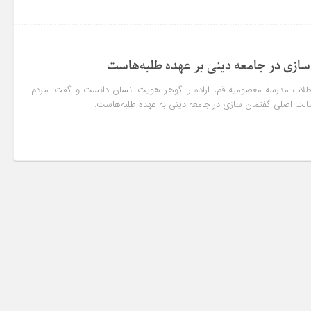
سازی در جامعه دینی بر عهده طلبه‌هاست
لاب مدرسه معصومیه قم، اراده را گوهر هویت انسان دانست و گفت: مردم
لت اصلی گفتمان سازی در جامعه دینی به عهده طلبه‌هاست.
آریا جابری
دامه
کیفیت بالای محص.لات ساموسنگه که ارزش خرید تلویزیون
هاش رو بالا می بره تلویزیون سری Q سامسونگ بهترینن
...
ادامه