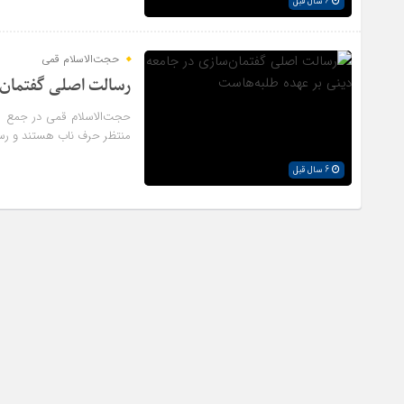
6 سال قبل
حجت‌الاسلام قمی
رسالت اصلی گفتمان‌
حجت‌الاسلام قمی در جمع ط
منتظر حرف ناب هستند و رسا
امیرعباس
6 سال قبل
یعنی کی کرم ابریشم کباب شده می خوره🤢🤢
... ا