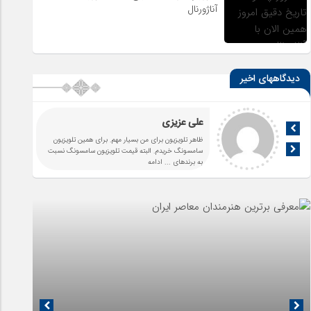
آناژورنال
دیدگاههای اخیر
علی عزیزی
ظاهر تلویزیون برای من بسیار مهم. برای همین تلویزیون
سامسونگ خریدم. البته قیمت تلویزیون سامسونگ نسبت
به برندهای
... ادامه