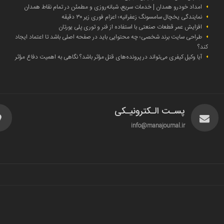
امداد خودرو همدان | خدمات سریع، شبانه‌روزی و مطمئن در تمام نقاط همدان
نمایندگی یخچال سامسونگ زعفرانیه؛ اعزام فوری زیر ۳۰ دقیقه
افزایش عمر قطعات صنعتی با استفاده از فنر و توری پلی یورتان
طراحی سایت برند شخصی؛ چه محتوایی باید در صفحه اصلی باشد تا اعتماد ایجاد
کند؟
آیا وکیل کیفری می‌تواند در پرونده‌های قتل مؤثر باشد؟ نگاهی به اهمیت دفاع مؤثر
پسـت الـکترونیـکی
info@manajournal.ir