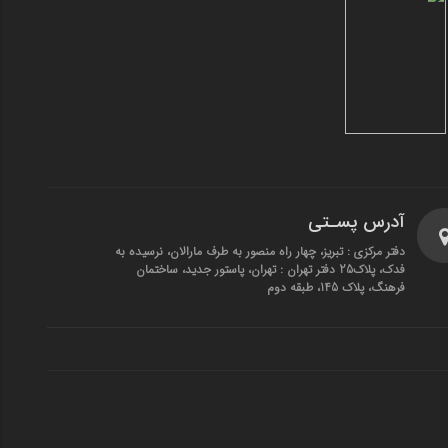
آدرس پسـتی
دفتر مرکزی : تبریز، چهار راه منصور به طرف مارالان، نرسیده به
فدک، پلاک25 دفتر تهران : تهران، پاستور جدید، ساختمان
فرهنگ، پلاک 145، طبقه دوم