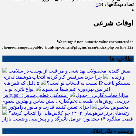
تعداد دیدگاهها : 43
×
اوقات شرعی
Warning
: A non-numeric value encountered in
/home/manajour/public_html/wp-content/plugins/azan/index.php
on line
122
اطلاعیه ها
نقش کلیدی محصولات بهداشتی و مراقبت از پوست در سلامت
و زیبایی
چرا خرید سرفیس کار کرده، انتخاب هوشمندانه‌تری
نسبت به لپ‌تاپ نو است؟
۵ دلیل که تلفن‌های IP سیسکو باعث
افزایش بهره‌وری تیم شما می‌شوند
انواع باتری یو پی
اس(ups)+مزایا معایب کاربرد+ جدول
ریشه‌کنی قطعی ساس:
بررسی روش‌های طبیعی، تخم‌گذاری، نیش ساس و بهترین سموم
مخصوص ساس
اجزای تعیین کننده قدرت و مانور پاراموتور
رتبه‌های برتر تیزهوشان ۱۴۰۴ چه کلاس‌هایی را انتخاب کردند؟
قیمت میلگرد ۱۴ نیشابور: عوامل تأثیرگذار و پیش‌بینی وضعیت بازار
برچسب » فلک_افلاک