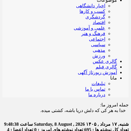
موضوعات
اخبار دانشگاهی
کسب و کارها
گردشگری
اقتصاد
علمی و آموزشی
فرهنگ و هنر
اجتماعی
سیاسی
مذهبی
ورزش
گالری عکس
گالری فیلم
آموزش رپورتاژ آگهی
مانا
تبلیغات
تماس با ما
درباره ما
جمله امروز ما:
ا به هر کی که دلش دریا باشه، کشتی میده.
شنبه, ۱۷ مرداد , ۱۴۰۵
Saturday, 8 August , 2026
ساعت
9:48:39
تعداد کل نوشته ها : 695
تعداد نوشته های امروز : 0
تعداد اعضا : 4