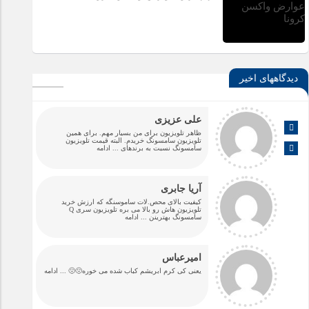
دیدگاههای اخیر
علی عزیزی
ظاهر تلویزیون برای من بسیار مهم. برای همین
تلویزیون سامسونگ خریدم. البته قیمت تلویزیون
سامسونگ نسبت به برندهای
... ادامه
آریا جابری
کیفیت بالای محص.لات ساموسنگه که ارزش خرید
تلویزیون هاش رو بالا می بره تلویزیون سری Q
سامسونگ بهترینن
... ادامه
امیرعباس
یعنی کی کرم ابریشم کباب شده می خوره🤢🤢
... ادامه