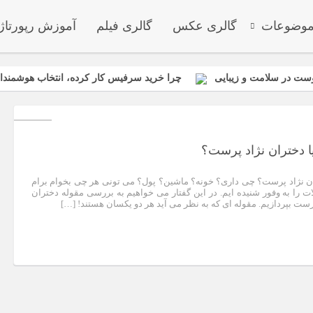
وضوعات
گالری عکس
گالری فیلم
آموزش رپورتاژ
ست در سلامت و زیبایی
چرا خرید سرفیس کار کرده، انتخاب هوشمندان
انواع باتری یو پی اس(ups)+مزایا معایب کاربرد+ جدول
ی، تخم‌گذاری، نیش ساس و بهترین سموم مخصوص ساس
اجزای تعیین
قیمت میلگرد ۱۴ نیشابور: عوامل تأثیرگذار و پیش‌بینی وضعیت بازار
 دختران نژاد پرست؟
ن نژاد پرست؟ چی داری؟ خونه؟ ماشین؟ پول؟ می تونی هر چی بخوام برام
ت را به وفور شنیده ایم. در این گفتار می خواهیم به بررسی مقوله دختران
رست بپردازیم. مقوله ای که به نظر می آید هر دو یکسان هستند! […]