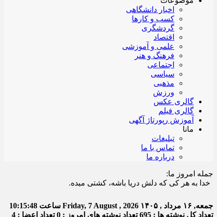
موضوعات
اخبار دانشگاهی
کسب و کارها
گردشگری
اقتصاد
علمی و آموزشی
فرهنگ و هنر
اجتماعی
سیاسی
مذهبی
ورزش
گالری عکس
گالری فیلم
آموزش رپورتاژ آگهی
مانا
تبلیغات
تماس با ما
درباره ما
جمله امروز ما:
دا به هر کی که دلش دریا باشه، کشتی میده.
جمعه, ۱۶ مرداد , ۱۴۰۵
Friday, 7 August , 2026
ساعت
10:15:48
تعداد کل نوشته ها : 695
تعداد نوشته های امروز : 0
تعداد اعضا : 4