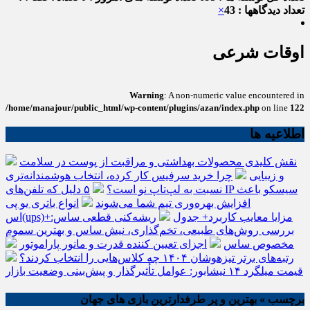
تعداد دیدگاهها : 43
×
اوقات شرعی
Warning
: A non-numeric value encountered in
/home/manajour/public_html/wp-content/plugins/azan/index.php
on line
122
اطلاعیه ها
نقش کلیدی محصولات بهداشتی و مراقبت از پوست در سلامت
و زیبایی
چرا خرید سرفیس کار کرده، انتخاب هوشمندانه‌تری
نسبت به لپ‌تاپ نو است؟
۵ دلیل که تلفن‌های IP سیسکو باعث
افزایش بهره‌وری تیم شما می‌شوند
انواع باتری یو پی
اس(ups)+مزایا معایب کاربرد+ جدول
ریشه‌کنی قطعی ساس:
بررسی روش‌های طبیعی، تخم‌گذاری، نیش ساس و بهترین سموم
مخصوص ساس
اجزای تعیین کننده قدرت و مانور پاراموتور
رتبه‌های برتر تیزهوشان ۱۴۰۴ چه کلاس‌هایی را انتخاب کردند؟
قیمت میلگرد ۱۴ نیشابور: عوامل تأثیرگذار و پیش‌بینی وضعیت بازار
برچسب » بهترین و پر طرفدارترین بازی های جهان