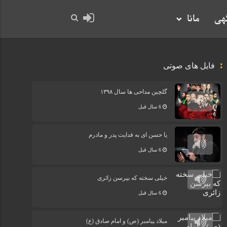
گهی
مانا
فایل های صوتی
گلچین مداحی ها سال ۱۳۹۸
6 سال قبل
یا حسن ای به فدایت پدر و مادرم
6 سال قبل
خیلی سخته که بپرسن زائری
6 سال قبل
میلاد پیامبر (ص) و امام صادق (ع)