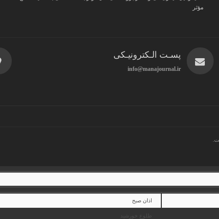
مؤثر
پسـت الـکترونیـکی
info@manajournal.ir
ت.
اذان صبح
طلوع خورشید