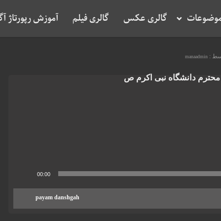
وضوعات
گالری عکس
گالری فیلم
آموزش رپورتاژ آ
سط :
manaadmin
محترم دانشگاه نبی اکرم ص
00:00
payam danshgah