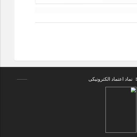
های
مجاز
:
jpg,
gif,
png,
pdf.
نماد اعتماد الکترونیکی