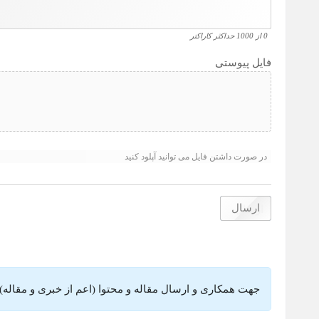
0 از 1000 حداکثر کاراکتر
فایل پیوستی
انواع
فایل
در صورت داشتن فایل می توانید آپلود کنید
های
مجاز
:
jpg,
gif,
png,
pdf.
جهت همکاری و ارسال مقاله و محتوا (اعم از خبری و مقاله) ب