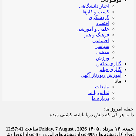
موضوعات
اخبار دانشگاهی
کسب و کارها
گردشگری
اقتصاد
علمی و آموزشی
فرهنگ و هنر
اجتماعی
سیاسی
مذهبی
ورزش
گالری عکس
گالری فیلم
آموزش رپورتاژ آگهی
مانا
تبلیغات
تماس با ما
درباره ما
جمله امروز ما:
 هر کی که دلش دریا باشه، کشتی میده.
جمعه, ۱۶ مرداد , ۱۴۰۵
Friday, 7 August , 2026
ساعت
12:57:42
تعداد کل نوشته ها : 695
تعداد نوشته های امروز : 0
تعداد اعضا : 4