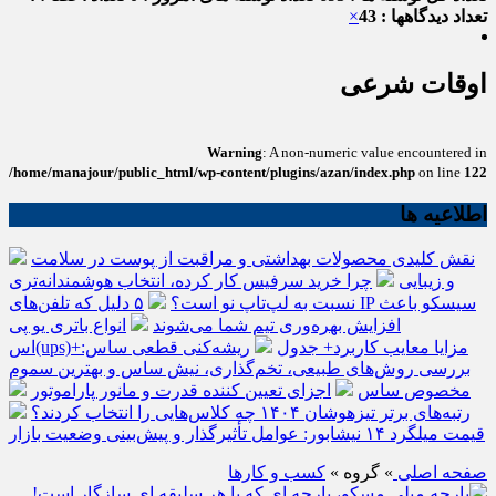
تعداد دیدگاهها : 43
×
اوقات شرعی
Warning
: A non-numeric value encountered in
/home/manajour/public_html/wp-content/plugins/azan/index.php
on line
122
اطلاعیه ها
نقش کلیدی محصولات بهداشتی و مراقبت از پوست در سلامت
و زیبایی
چرا خرید سرفیس کار کرده، انتخاب هوشمندانه‌تری
نسبت به لپ‌تاپ نو است؟
۵ دلیل که تلفن‌های IP سیسکو باعث
افزایش بهره‌وری تیم شما می‌شوند
انواع باتری یو پی
اس(ups)+مزایا معایب کاربرد+ جدول
ریشه‌کنی قطعی ساس:
بررسی روش‌های طبیعی، تخم‌گذاری، نیش ساس و بهترین سموم
مخصوص ساس
اجزای تعیین کننده قدرت و مانور پاراموتور
رتبه‌های برتر تیزهوشان ۱۴۰۴ چه کلاس‌هایی را انتخاب کردند؟
قیمت میلگرد ۱۴ نیشابور: عوامل تأثیرگذار و پیش‌بینی وضعیت بازار
صفحه اصلی
» گروه »
کسب و کارها