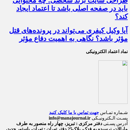
طراحی سایت برند شخصی؛ چه محتوایی
باید در صفحه اصلی باشد تا اعتماد ایجاد
کند؟
آیا وکیل کیفری می‌تواند در پرونده‌های قتل
مؤثر باشد؟ نگاهی به اهمیت دفاع مؤثر
نماد اعتماد الکترونیکی
شـماره تمـاس
جهت تماس با ما کلیک کنید
پسـت الـکترونیـکی
info@manajournal.ir
آدرس پسـتی
دفتر مرکزی : تبریز، چهار راه منصور به طرف
مارالان، نرسیده به فدک، پلاک25 دفتر تهران : تهران، پاستور جدید،