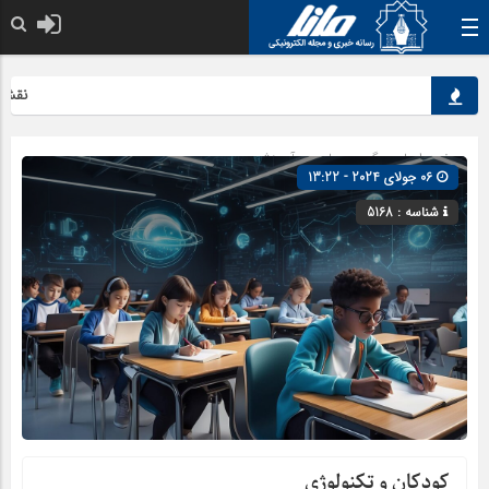
نقش کلی
صفحه اصلی
» گروه »
علمی و آموزشی
06 جولای 2024 - 13:22
شناسه : 5168
کودکان و تکنولوژی